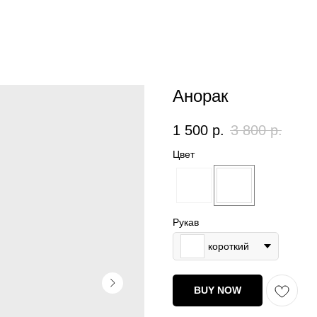
Анорак
1 500
р.
3 800
р.
Цвет
Рукав
короткий
BUY NOW